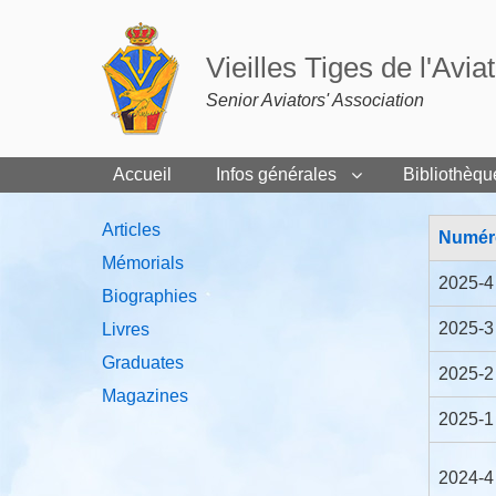
Vieilles Tiges de l'Avia
Senior Aviators' Association
Accueil
Infos générales
Bibliothèqu
Bibliothèque
Articles
Numér
Mémorials
2025-4
Biographies
2025-3
Livres
Graduates
2025-2
Magazines
2025-1
2024-4