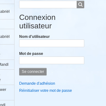
Rechercher
Rechercher
abriël
Connexion
utilisateur
abriël
Nom d'utilisateur
Mot de passe
r
Mandl
s
r
Demande d'adhésion
uwer
Réinitialiser votre mot de passe
ndl