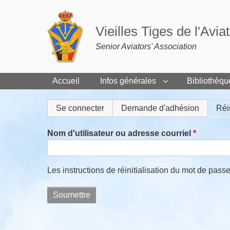
Vieilles Tiges de l'Avia
Senior Aviators' Association
Accueil
Infos générales
Bibliothèqu
Onglets
Se connecter
Demande d'adhésion
Réi
principaux
Nom d'utilisateur ou adresse courriel
Les instructions de réinitialisation du mot de pass