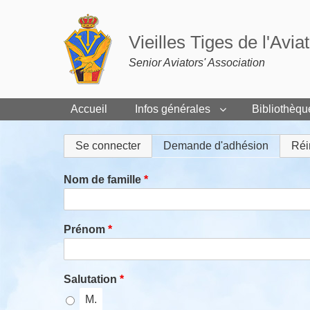
Vieilles Tiges de l'Avia
Senior Aviators' Association
Accueil
Infos générales
Bibliothèqu
Onglets
Se connecter
Demande d'adhésion
(onglet a
Réi
principaux
Nom de famille
Prénom
Salutation
M.