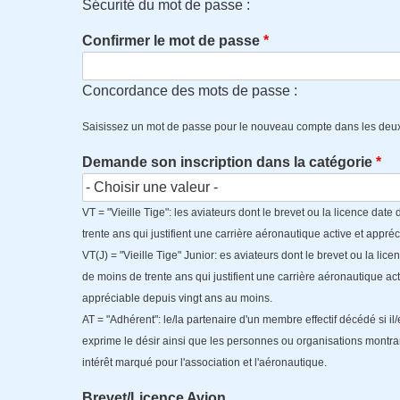
Sécurité du mot de passe :
Confirmer le mot de passe
Concordance des mots de passe :
Saisissez un mot de passe pour le nouveau compte dans les deu
Demande son inscription dans la catégorie
VT = "Vieille Tige": les aviateurs dont le brevet ou la licence date
trente ans qui justifient une carrière aéronautique active et appréc
VT(J) = "Vieille Tige" Junior: es aviateurs dont le brevet ou la lice
de moins de trente ans qui justifient une carrière aéronautique act
appréciable depuis vingt ans au moins.
AT = "Adhérent": le/la partenaire d'un membre effectif décédé si il/
exprime le désir ainsi que les personnes ou organisations montra
intérêt marqué pour l'association et l'aéronautique.
Brevet/Licence Avion