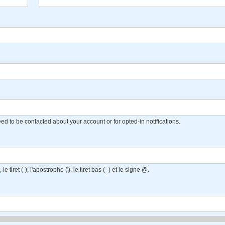
eed to be contacted about your account or for opted-in notifications.
 tiret (-), l'apostrophe ('), le tiret bas (_) et le signe @.