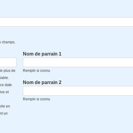
x champs.
Nom de parrain 1
 de plus de
Remplir si connu
iable.
Nom de parrain 2
nce date
ive et
Remplir si connu
elle en
nt un