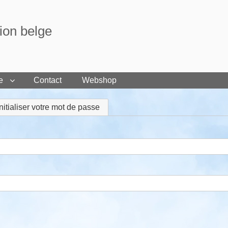
tion belge
e
Contact
Webshop
ctif)
nitialiser votre mot de passe