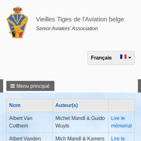
Vieilles Tiges de l'Aviation belge
Senior Aviators' Association
Select your language
Français
Menu principal
Nom
Auteur(s)
Albert Van
Michel Mandl & Guido
Lire le
Cotthem
Wuyts
mémorial
Albert Vanden
Mich Mandl & Kamers
Lire le