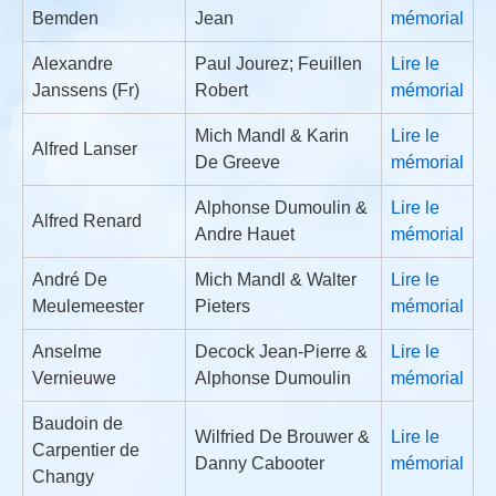
Bemden
Jean
mémorial
Alexandre
Paul Jourez; Feuillen
Lire le
Janssens (Fr)
Robert
mémorial
Mich Mandl & Karin
Lire le
Alfred Lanser
De Greeve
mémorial
Alphonse Dumoulin &
Lire le
Alfred Renard
Andre Hauet
mémorial
André De
Mich Mandl & Walter
Lire le
Meulemeester
Pieters
mémorial
Anselme
Decock Jean-Pierre &
Lire le
Vernieuwe
Alphonse Dumoulin
mémorial
Baudoin de
Wilfried De Brouwer &
Lire le
Carpentier de
Danny Cabooter
mémorial
Changy