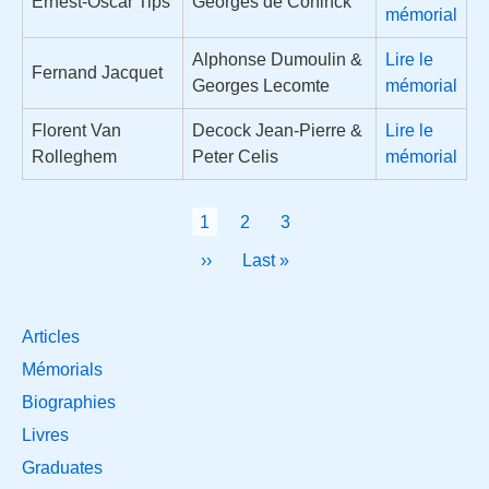
Ernest-Oscar Tips
Georges de Coninck
mémorial
Alphonse Dumoulin &
Lire le
Fernand Jacquet
Georges Lecomte
mémorial
Florent Van
Decock Jean-Pierre &
Lire le
Rolleghem
Peter Celis
mémorial
Pagination
Page
1
Page
2
Page
3
courante
Page
››
Dernière
Last »
suivante
page
Bibliothèque
Articles
Mémorials
Biographies
Livres
Graduates