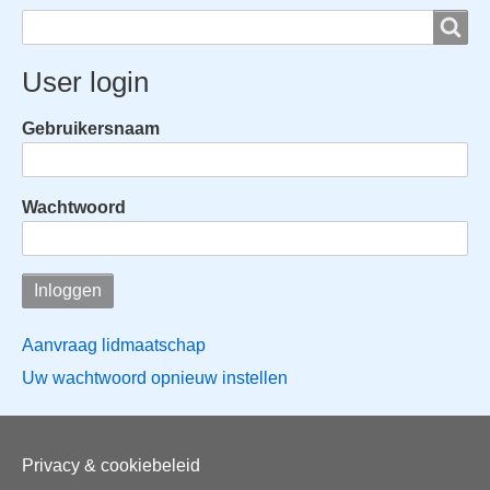
Search
Search
User login
Gebruikersnaam
Wachtwoord
Aanvraag lidmaatschap
Uw wachtwoord opnieuw instellen
Voet
Privacy & cookiebeleid