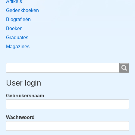
Artikels
Gedenkboeken
Biografieën
Boeken
Graduates
Magazines
Search
Search
User login
Gebruikersnaam
Wachtwoord