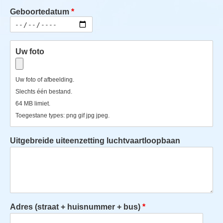
Geboortedatum
Order Date
Uw foto
Uw foto of afbeelding.
Slechts één bestand.
64 MB limiet.
Toegestane types: png gif jpg jpeg.
Uitgebreide uiteenzetting luchtvaartloopbaan
Adres (straat + huisnummer + bus)