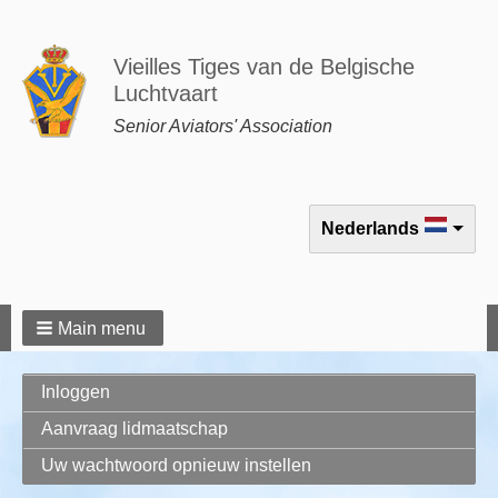
Vieilles Tiges van de Belgische
Luchtvaart
Senior Aviators' Association
Select your language
Nederlands
Main menu
Primaire
Inloggen
tabs
Aanvraag lidmaatschap
(actieve
tabblad)
Uw wachtwoord opnieuw instellen