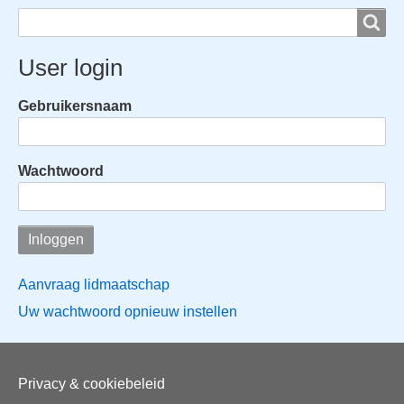
Search
Search
User login
Gebruikersnaam
Wachtwoord
Aanvraag lidmaatschap
Uw wachtwoord opnieuw instellen
Voet
Privacy & cookiebeleid