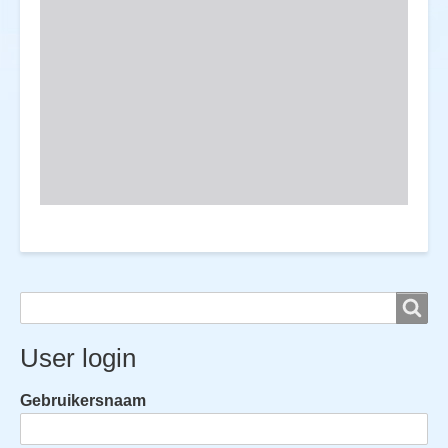
Search
Search
User login
Gebruikersnaam