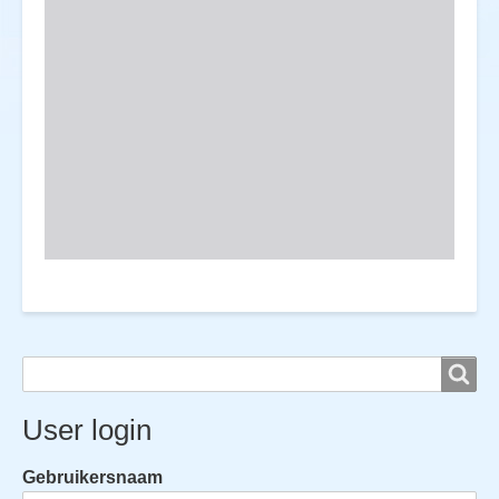
Search
Search
User login
Gebruikersnaam