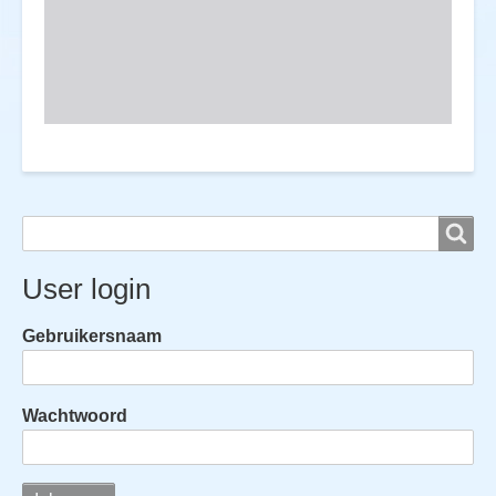
Search
Search
User login
Gebruikersnaam
Wachtwoord