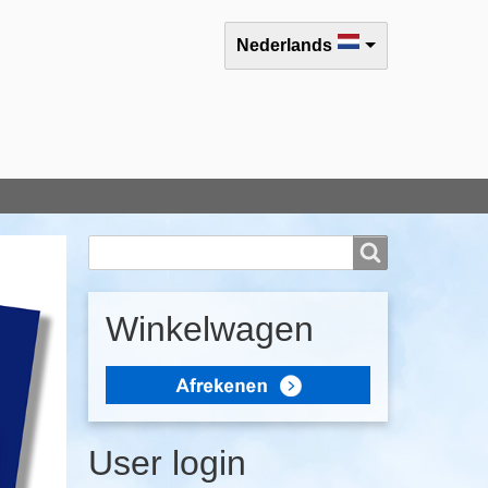
Select your language
Nederlands
Search
Search
Winkelwagen
User login