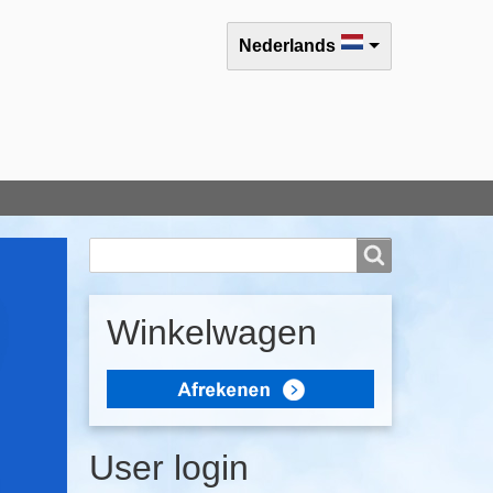
Select your language
Nederlands
Search
Search
Winkelwagen
User login